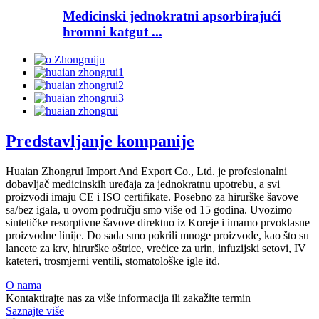
Medicinski jednokratni apsorbirajući
hromni katgut ...
Predstavljanje kompanije
Huaian Zhongrui Import And Export Co., Ltd. je profesionalni
dobavljač medicinskih uređaja za jednokratnu upotrebu, a svi
proizvodi imaju CE i ISO certifikate. Posebno za hirurške šavove
sa/bez igala, u ovom području smo više od 15 godina. Uvozimo
sintetičke resorptivne šavove direktno iz Koreje i imamo prvoklasne
proizvodne linije. Do sada smo pokrili mnoge proizvode, kao što su
lancete za krv, hirurške oštrice, vrećice za urin, infuzijski setovi, IV
kateteri, trosmjerni ventili, stomatološke igle itd.
O nama
Kontaktirajte nas za više informacija ili zakažite termin
Saznajte više