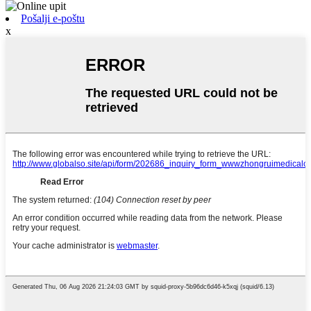
Pošalji e-poštu
x