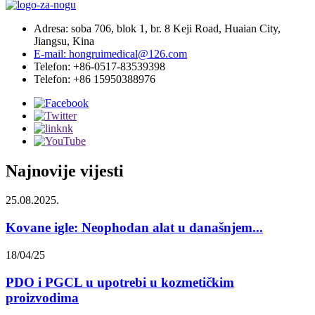
Adresa: soba 706, blok 1, br. 8 Keji Road, Huaian City,
Jiangsu, Kina
E-mail: hongruimedical@126.com
Telefon: +86-0517-83539398
Telefon: +86 15950388976
Najnovije vijesti
25.08.2025.
Kovane igle: Neophodan alat u današnjem...
18/04/25
PDO i PGCL u upotrebi u kozmetičkim
proizvodima