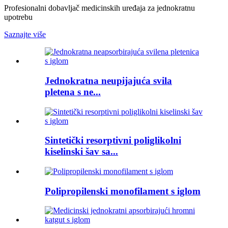
Profesionalni dobavljač medicinskih uređaja za jednokratnu
upotrebu
Saznajte više
Jednokratna neupijajuća svila
pletena s ne...
Sintetički resorptivni poliglikolni
kiselinski šav sa...
Polipropilenski monofilament s iglom