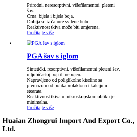
Prirodni, neresorptivni, višefilamentni, pleteni
šav.
Crna, bijela i bijela boja.
Dobija se iz čahure svilene bube.
Reaktivnost tkiva može biti umjerena.
Pročitajte više
PGA šav s iglom
Sintetički, resorptivni, višefilamentni pleteni šav,
u ljubičastoj boji ili nebojen.
Napravljeno od poliglikolne kiseline sa
premazom od polikaprolaktona i kalcijum
stearata.
Reaktivnost tkiva u mikroskopskom obliku je
minimalna.
Pročitajte više
Huaian Zhongrui Import And Export Co.,
Ltd.