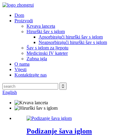
Dom
Proizvodi
Krvava lanceta
Hirurški šav s iglom
Apsorbirajući hirurški šav s iglom
Neapsorbirajući hirurški šav s iglom
Šav s iglom za ljepotu
Medicinski IV kateter
Zubna igla
O nama
Vijesti
Kontaktirajte nas
English
Podizanje šava iglom