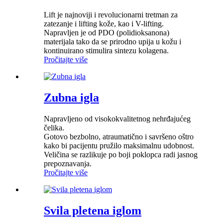
Lift je najnoviji i revolucionarni tretman za
zatezanje i lifting kože, kao i V-lifting.
Napravljen je od PDO (polidioksanona)
materijala tako da se prirodno upija u kožu i
kontinuirano stimulira sintezu kolagena.
Pročitajte više
Zubna igla
Napravljeno od visokokvalitetnog nehrđajućeg
čelika.
Gotovo bezbolno, atraumatično i savršeno oštro
kako bi pacijentu pružilo maksimalnu udobnost.
Veličina se razlikuje po boji poklopca radi jasnog
prepoznavanja.
Pročitajte više
Svila pletena iglom