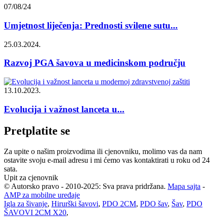
07/08/24
Umjetnost liječenja: Prednosti svilene sutu...
25.03.2024.
Razvoj PGA šavova u medicinskom području
13.10.2023.
Evolucija i važnost lanceta u...
Pretplatite se
Za upite o našim proizvodima ili cjenovniku, molimo vas da nam
ostavite svoju e-mail adresu i mi ćemo vas kontaktirati u roku od 24
sata.
Upit za cjenovnik
© Autorsko pravo - 2010-2025: Sva prava pridržana.
Mapa sajta
-
AMP za mobilne uređaje
Igla za šivanje
,
Hirurški šavovi
,
PDO 2CM
,
PDO šav
,
Šav
,
PDO
ŠAVOVI 2CM X20
,